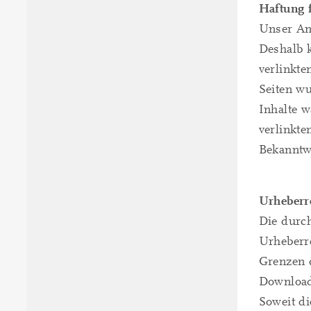
Haftung 
Unser Ang
Deshalb 
verlinkte
Seiten w
Inhalte w
verlinkte
Bekanntw
Urheberr
Die durch
Urheberre
Grenzen d
Downloads
Soweit di