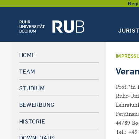
Begi
JURIS
HOME
IMPRESS
Veran
TEAM
Prof.*in 
STUDIUM
Ruhr-Uni
BEWERBUNG
Lehrstuhl
Ferdinand
HISTORIE
44789 B
Tel.: +49
DOWNLOADS